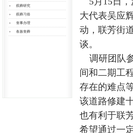
5月15日
殡葬研究
大代表吴应辉
殡葬习俗
丧事办理
动，联芳街
各族丧葬
谈。
调研团队
间和二期工
存在的难点
该道路修建
也有利于联
希望通过一