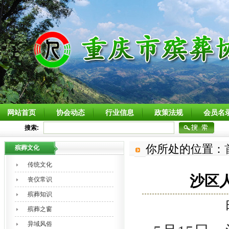
网站首页
协会动态
行业信息
政策法规
会员名
搜索:
你所处的位置：
殡葬文化
传统文化
沙区
丧仪常识
殡葬知识
殡葬之窗
异域风俗