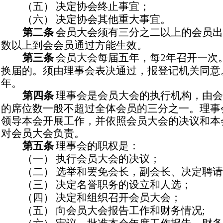
（五）
决定协会终止事宜；
（六）
决定协会其他重大事宜。
第二条
会员大会须有三分之二以上的会员出
数以上到会会员通过方能生效。
第三条
会员大会每届五年，每
2
年召开一次
换届的。须由理事会表决通过，报登记机关同意
年。
第四条
理事会是会员大会的执行机构，由会
的席位数一般不超过全体会员的三分之一。理事
领导本会开展工作，并依照会员大会的决议和本
对会员大会负责。
第五条
理事会的职权是：
（一）
执行会员大会的决议；
（二）
选举和罢免会长，副会长、决定聘请
（三）
决定名誉职务的设立和人选；
（四）
决定和组织召开会员大会；
（五）
向会员大会报告工作和财务情况
;