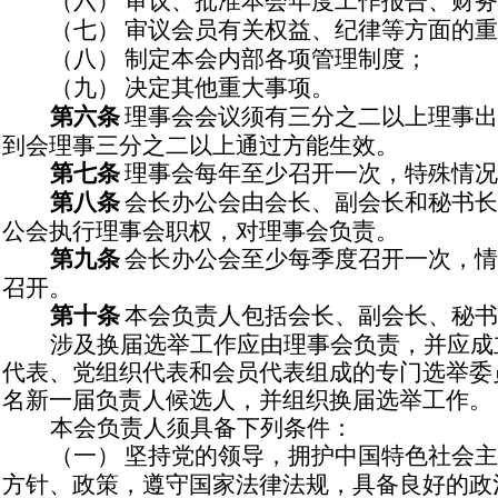
（六）
审议、批准本会年度工作报告、财务
（七）
审议会员有关权益、纪律等方面的重
（八）
制定本会内部各项管理制度；
（九）
决定其他重大事项。
第六条
理事会会议须有三分之二以上理事出
到会理事三分之二以上通过方能生效。
第七条
理事会每年至少召开一次，特殊情况
第八条
会长办公会由会长、副会长和秘书长
公会执行理事会职权，对理事会负责。
第九条
会长办公会至少每季度召开一次，情
召开。
第十条
本会负责人包括会长、副会长、秘书
涉及换届选举工作应由理事会负责，并应成
代表、党组织代表和会员代表组成的专门选举委
名新一届负责人候选人，并组织换届选举工作。
本会负责人须具备下列条件：
（一）
坚持党的领导，拥护中国特色社会主
方针、政策，遵守国家法律法规，具备良好的政